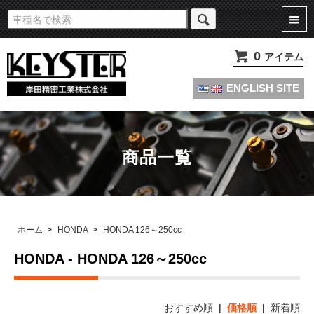
旧車・名車・絶版車キャブレターのオーバーホールやセッティングパーツは
KEYSTERの燃調キット
0
アイテム
ENGLISH SITE
商品一覧
ホーム
>
HONDA
>
HONDA 126～250cc
HONDA - HONDA 126～250cc
おすすめ順
|
価格順
|
新着順