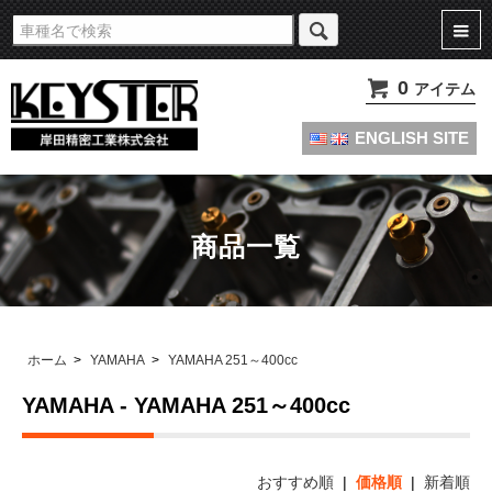
旧車・名車・絶版車キャブレターのオーバーホールやセッティングパーツは
KEYSTERの燃調キット
0
アイテム
ENGLISH SITE
商品一覧
ホーム
>
YAMAHA
>
YAMAHA 251～400cc
YAMAHA - YAMAHA 251～400cc
おすすめ順
|
価格順
|
新着順