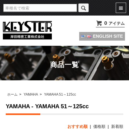
旧車・名車・絶版車キャブレターのオーバーホールやセッティングパーツは
KEYSTERの燃調キット
0
アイテム
ENGLISH SITE
商品一覧
ホーム
>
YAMAHA
>
YAMAHA 51～125cc
YAMAHA - YAMAHA 51～125cc
おすすめ順
|
価格順
|
新着順