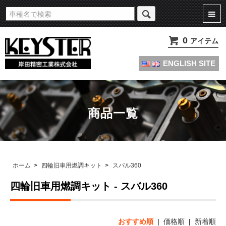
旧車・名車・絶版車キャブレターのオーバーホールやセッティングパーツは
KEYSTERの燃調キット
0
アイテム
ENGLISH SITE
商品一覧
ホーム
>
四輪旧車用燃調キット
>
スバル360
四輪旧車用燃調キット - スバル360
おすすめ順
|
価格順
|
新着順