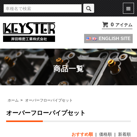
旧車・名車・絶版車キャブレターのオーバーホールやセッティングパーツは
KEYSTERの燃調キット
0
アイテム
ENGLISH SITE
商品一覧
ホーム
>
オーバーフローパイプセット
オーバーフローパイプセット
おすすめ順
|
価格順
|
新着順