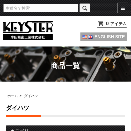
旧車・名車・絶版車キャブレターのオーバーホールやセッティングパーツは
KEYSTERの燃調キット
0
アイテム
ENGLISH SITE
商品一覧
ホーム
>
ダイハツ
ダイハツ
カテゴリー