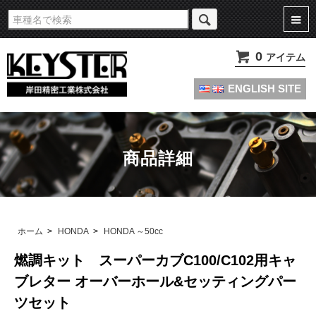
旧車・名車・絶版車キャブレターのオーバーホールやセッティングパーツは
KEYSTERの燃調キット
0
アイテム
ENGLISH SITE
商品詳細
ホーム
>
HONDA
>
HONDA ～50cc
燃調キット スーパーカブC100/C102用キャ
ブレター オーバーホール&セッティングパー
ツセット