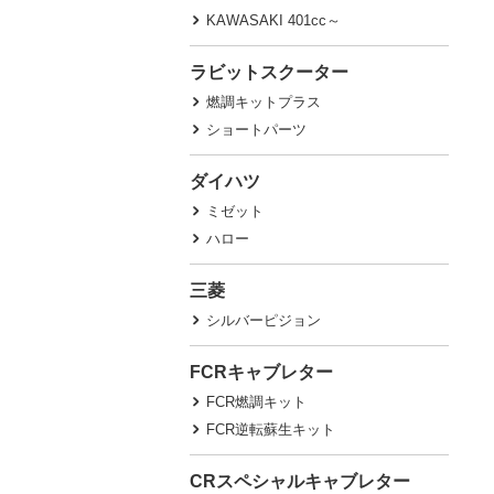
KAWASAKI 401cc～
ラビットスクーター
燃調キットプラス
ショートパーツ
ダイハツ
ミゼット
ハロー
三菱
シルバーピジョン
FCRキャブレター
FCR燃調キット
FCR逆転蘇生キット
CRスペシャルキャブレター