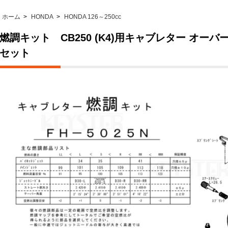
ホーム
>
HONDA
>
HONDA 126～250cc
燃調キット CB250 (K4)用キャブレター オー
セット