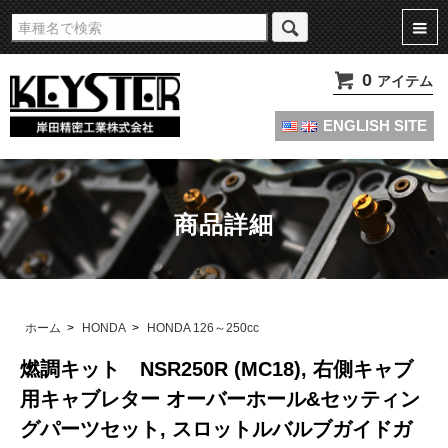
旧車・名車・絶版車キャブレターのオーバーホールやセッティングパーツは
KEYSTERの燃調キット
0
アイテム
ENGLISH SITE
商品詳細
ホーム
>
HONDA
>
HONDA 126～250cc
燃調キット NSR250R (MC18), 右側キャブ
用キャブレター オーバーホール&セッティン
グパーツセット, スロットルバルブガイドガ