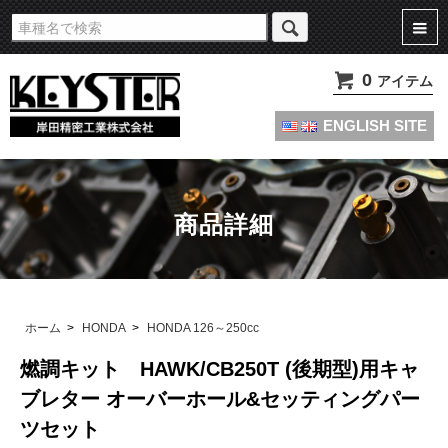
旧車・名車・絶版車キャブレターのオーバーホールやセッティングパーツは
KEYSTERの燃調キット
0
アイテム
ENGLISH SITE
商品詳細
ホーム
>
HONDA
>
HONDA 126～250cc
燃調キット HAWK/CB250T (後期型)用キャ
ブレター オーバーホール&セッティングパー
ツセット