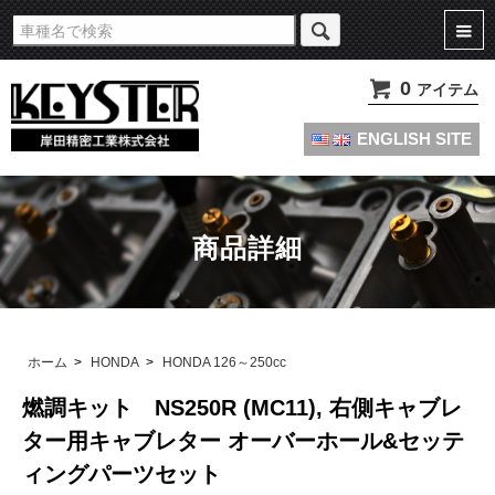
旧車・名車・絶版車キャブレターのオーバーホールやセッティングパーツは
KEYSTERの燃調キット
0
アイテム
ENGLISH SITE
商品詳細
ホーム
>
HONDA
>
HONDA 126～250cc
燃調キット NS250R (MC11), 右側キャブレ
ター用キャブレター オーバーホール&セッテ
ィングパーツセット