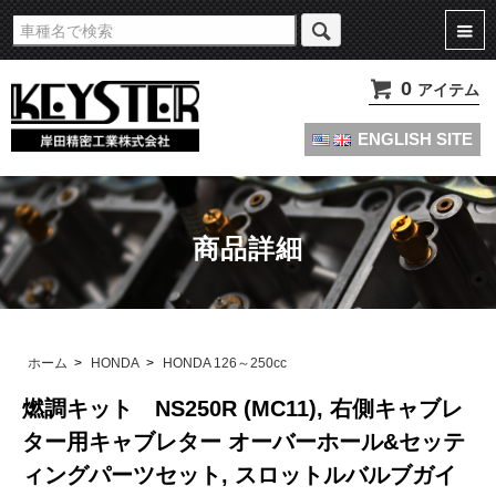
旧車・名車・絶版車キャブレターのオーバーホールやセッティングパーツは
KEYSTERの燃調キット
0
アイテム
ENGLISH SITE
商品詳細
ホーム
>
HONDA
>
HONDA 126～250cc
燃調キット NS250R (MC11), 右側キャブレ
ター用キャブレター オーバーホール&セッテ
ィングパーツセット, スロットルバルブガイ