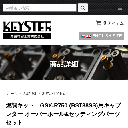
旧車・名車・絶版車キャブレターのオーバーホールやセッティングパーツは
KEYSTERの燃調キット
0
アイテム
ENGLISH SITE
商品詳細
ホーム
>
SUZUKI
>
SUZUKI 401cc～
燃調キット GSX-R750 (BST38SS)用キャブ
レター オーバーホール&セッティングパーツ
セット