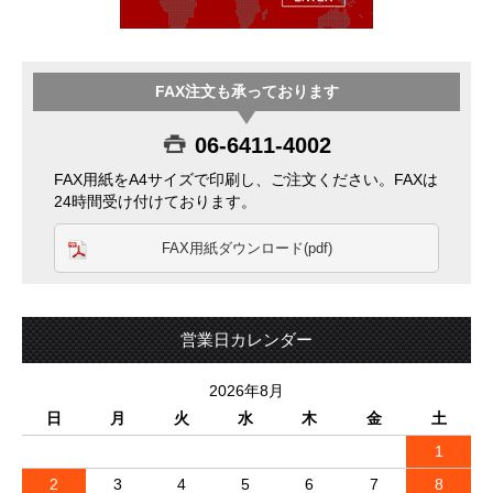
FAX注文も承っております
06-6411-4002
FAX用紙をA4サイズで印刷し、ご注文ください。FAXは
24時間受け付けております。
FAX用紙ダウンロード(pdf)
営業日カレンダー
2026年8月
日
月
火
水
木
金
土
1
2
3
4
5
6
7
8