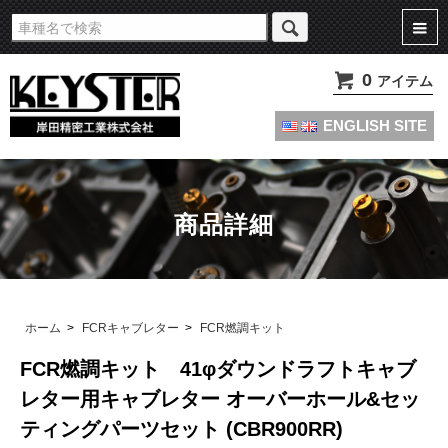
旧車・名車・絶版車キャブレターのオーバーホールやセッティングパーツは
KEYSTERの燃調キット
0
アイテム
ENGLISH SITE
商品詳細
ホーム
>
FCRキャブレター
>
FCR燃調キット
FCR燃調キット 41φダウンドラフトキャブ
レター用キャブレター オーバーホール&セッ
ティングパーツセット (CBR900RR)