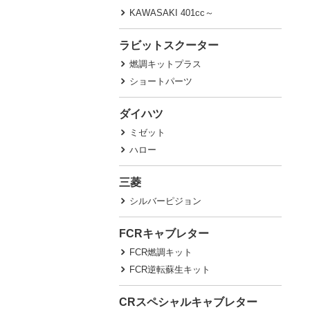
KAWASAKI 401cc～
ラビットスクーター
燃調キットプラス
ショートパーツ
ダイハツ
ミゼット
ハロー
三菱
シルバーピジョン
FCRキャブレター
FCR燃調キット
FCR逆転蘇生キット
CRスペシャルキャブレター