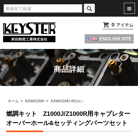
旧車・名車・絶版車キャブレターのオーバーホールやセッティングパーツは
KEYSTERの燃調キット
0
アイテム
ENGLISH SITE
商品詳細
ホーム
>
KAWASAKI
>
KAWASAKI 401cc～
燃調キット Z1000J/Z1000R用キャブレター
オーバーホール&セッティングパーツセット