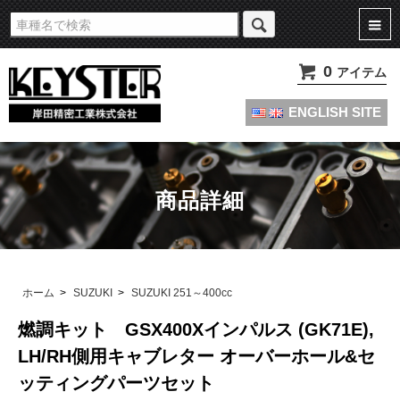
旧車・名車・絶版車キャブレターのオーバーホールやセッティングパーツは
KEYSTERの燃調キット
0
アイテム
ENGLISH SITE
商品詳細
ホーム
>
SUZUKI
>
SUZUKI 251～400cc
燃調キット GSX400Xインパルス (GK71E),
LH/RH側用キャブレター オーバーホール&セ
ッティングパーツセット