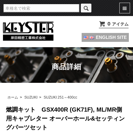
旧車・名車・絶版車キャブレターのオーバーホールやセッティングパーツは
KEYSTERの燃調キット
0
アイテム
ENGLISH SITE
商品詳細
ホーム
>
SUZUKI
>
SUZUKI 251～400cc
燃調キット GSX400R (GK71F), ML/MR側
用キャブレター オーバーホール&セッティン
グパーツセット