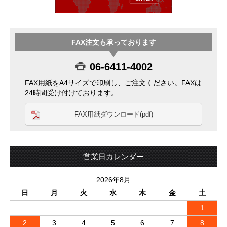
FAX注文も承っております
06-6411-4002
FAX用紙をA4サイズで印刷し、ご注文ください。FAXは
24時間受け付けております。
FAX用紙ダウンロード(pdf)
営業日カレンダー
2026年8月
日
月
火
水
木
金
土
1
2
3
4
5
6
7
8