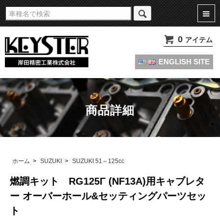
旧車・名車・絶版車キャブレターのオーバーホールやセッティングパーツは
KEYSTERの燃調キット
0
アイテム
ENGLISH SITE
商品詳細
ホーム
>
SUZUKI
>
SUZUKI 51～125cc
燃調キット RG125Γ (NF13A)用キャブレタ
ー オーバーホール&セッティングパーツセッ
ト