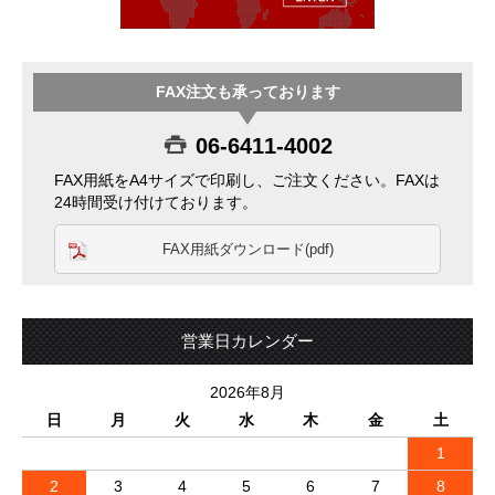
FAX注文も承っております
06-6411-4002
FAX用紙をA4サイズで印刷し、ご注文ください。FAXは
24時間受け付けております。
FAX用紙ダウンロード(pdf)
営業日カレンダー
2026年8月
日
月
火
水
木
金
土
1
2
3
4
5
6
7
8