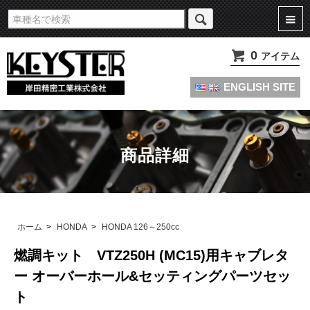
旧車・名車・絶版車キャブレターのオーバーホールやセッティングパーツは
KEYSTERの燃調キット
0
アイテム
ENGLISH SITE
商品詳細
ホーム
>
HONDA
>
HONDA 126～250cc
燃調キット VTZ250H (MC15)用キャブレタ
ー オーバーホール&セッティングパーツセッ
ト