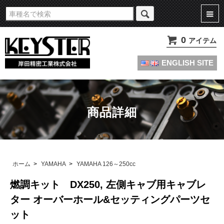
旧車・名車・絶版車キャブレターのオーバーホールやセッティングパーツは
KEYSTERの燃調キット
0
アイテム
ENGLISH SITE
商品詳細
ホーム
>
YAMAHA
>
YAMAHA 126～250cc
燃調キット DX250, 左側キャブ用キャブレ
ター オーバーホール&セッティングパーツセ
ット