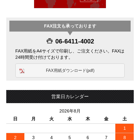
FAX注文も承っております
06-6411-4002
FAX用紙をA4サイズで印刷し、ご注文ください。FAXは
24時間受け付けております。
FAX用紙ダウンロード(pdf)
営業日カレンダー
2026年8月
日
月
火
水
木
金
土
1
2
3
4
5
6
7
8