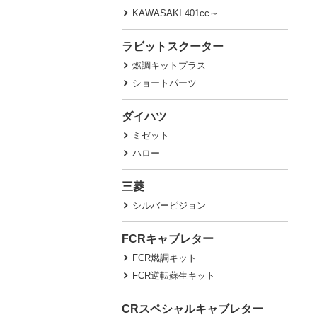
KAWASAKI 401cc～
ラビットスクーター
燃調キットプラス
ショートパーツ
ダイハツ
ミゼット
ハロー
三菱
シルバーピジョン
FCRキャブレター
FCR燃調キット
FCR逆転蘇生キット
CRスペシャルキャブレター