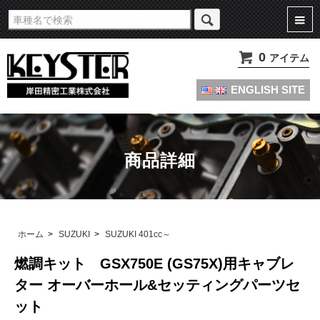
旧車・名車・絶版車キャブレターのオーバーホールやセッティングパーツは
KEYSTERの燃調キット
0
アイテム
ENGLISH SITE
商品詳細
ホーム
>
SUZUKI
>
SUZUKI 401cc～
燃調キット GSX750E (GS75X)用キャブレ
ター オーバーホール&セッティングパーツセ
ット