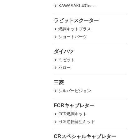
KAWASAKI 401cc～
ラビットスクーター
燃調キットプラス
ショートパーツ
ダイハツ
ミゼット
ハロー
三菱
シルバーピジョン
FCRキャブレター
FCR燃調キット
FCR逆転蘇生キット
CRスペシャルキャブレター