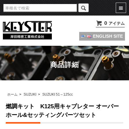
旧車・名車・絶版車キャブレターのオーバーホールやセッティングパーツは
KEYSTERの燃調キット
0
アイテム
ENGLISH SITE
商品詳細
ホーム
>
SUZUKI
>
SUZUKI 51～125cc
燃調キット K125用キャブレター オーバー
ホール&セッティングパーツセット