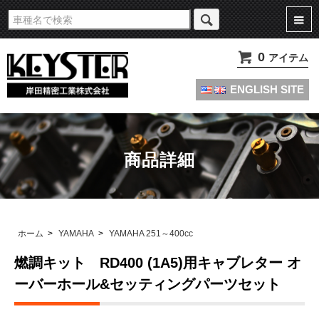
旧車・名車・絶版車キャブレターのオーバーホールやセッティングパーツは
KEYSTERの燃調キット
0
アイテム
ENGLISH SITE
商品詳細
ホーム
>
YAMAHA
>
YAMAHA 251～400cc
燃調キット RD400 (1A5)用キャブレター オ
ーバーホール&セッティングパーツセット